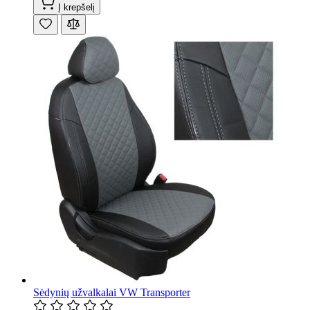
Į krepšelį
Sėdynių užvalkalai VW Transporter