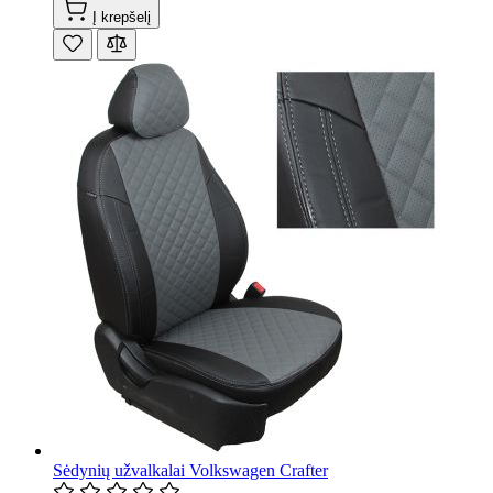
Į krepšelį
Sėdynių užvalkalai Volkswagen Crafter