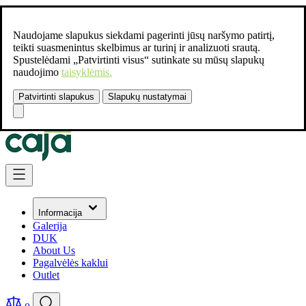
Naudojame slapukus siekdami pagerinti jūsų naršymo patirtį,
teikti suasmenintus skelbimus ar turinį ir analizuoti srautą.
Spustelėdami „Patvirtinti visus“ sutinkate su mūsų slapukų
naudojimo
taisyklėmis.
Patvirtinti slapukus
Slapukų nustatymai
Susisiekite:
+37061462541
Skip to Content
Informacija
Galerija
DUK
About Us
Pagalvėlės kaklui
Outlet