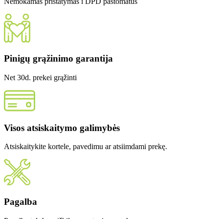
Nemokamas pristatymas i DPD paštomatus
Pinigų grąžinimo garantija
Net 30d. prekei grąžinti
Visos atsiskaitymo galimybės
Atsiskaitykite kortele, pavedimu ar atsiimdami prekę.
Pagalba