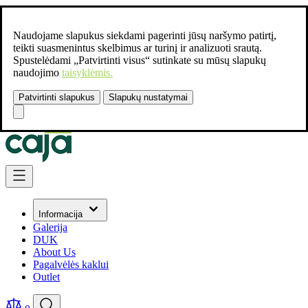
Naudojame slapukus siekdami pagerinti jūsų naršymo patirtį,
teikti suasmenintus skelbimus ar turinį ir analizuoti srautą.
Spustelėdami „Patvirtinti visus“ sutinkate su mūsų slapukų
naudojimo
taisyklėmis.
Patvirtinti slapukus
Slapukų nustatymai
Susisiekite:
+37061462541
Skip to Content
Informacija
Galerija
DUK
About Us
Pagalvėlės kaklui
Outlet