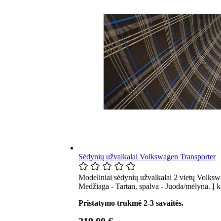
Sėdynių užvalkalai Volkswagen Transporter
Modeliniai sėdynių užvalkalai 2 vietų Volksw
Medžiaga - Tartan, spalva - Juoda/mėlyna. Į 
Pristatymo trukmė 2-3 savaitės.
219,00 €