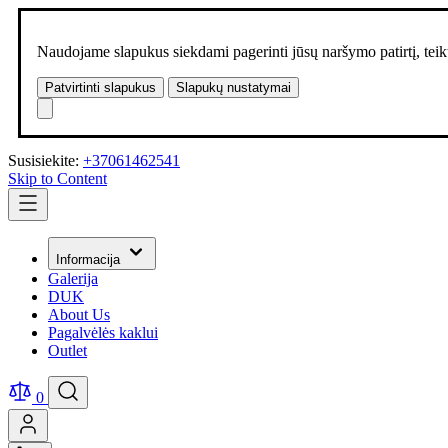
Naudojame slapukus siekdami pagerinti jūsų naršymo patirtį, teikt
Patvirtinti slapukus
Slapukų nustatymai
Susisiekite:
+37061462541
Skip to Content
Informacija
Galerija
DUK
About Us
Pagalvėlės kaklui
Outlet
0