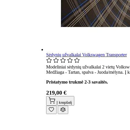
Sėdynių užvalkalai Volkswagen Transporter
Modeliniai sėdynių užvalkalai 2 vietų Volksw
Medžiaga - Tartan, spalva - Juoda/mėlyna. Į 
Pristatymo trukmė 2-3 savaitės.
219,00 €
Į krepšelį