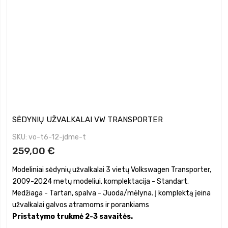
SĖDYNIŲ UŽVALKALAI VW TRANSPORTER
SKU
vo-t6-12-jdme-t
259,00 €
Modeliniai sėdynių užvalkalai 3 vietų Volkswagen Transporter,
2009-2024 metų modeliui, komplektacija - Standart.
Medžiaga - Tartan, spalva - Juoda/mėlyna. Į komplektą įeina
užvalkalai galvos atramoms ir porankiams
Pristatymo trukmė 2-3 savaitės.