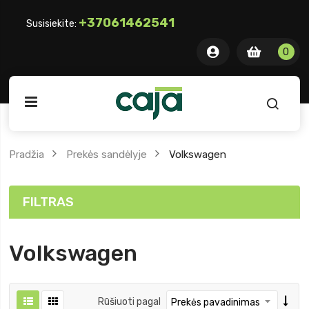
+37061462541
Susisiekite:
0 item
0
0
ite
Pradžia
Prekės sandėlyje
Volkswagen
FILTRAS
Volkswagen
Rūšiuoti pagal