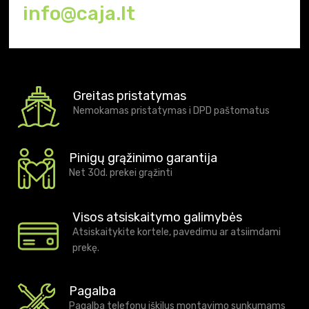
info@caja.lt
Greitas pristatymas
Nemokamas pristatymas i DPD paštomatus
Pinigų grąžinimo garantija
Net 30d. prekei grąžinti
Visos atsiskaitymo galimybės
Atsiskaitykite kortele, pavedimu ar atsiimdami
prekę.
Pagalba
Pagalba telefonu iškilus montavimo sunkumams