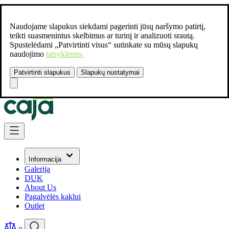
Naudojame slapukus siekdami pagerinti jūsų naršymo patirtį,
teikti suasmenintus skelbimus ar turinį ir analizuoti srautą.
Spustelėdami „Patvirtinti visus“ sutinkate su mūsų slapukų
naudojimo
taisyklėmis.
Patvirtinti slapukus
Slapukų nustatymai
Susisiekite:
+37061462541
Skip to Content
Informacija
Galerija
DUK
About Us
Pagalvėlės kaklui
Outlet