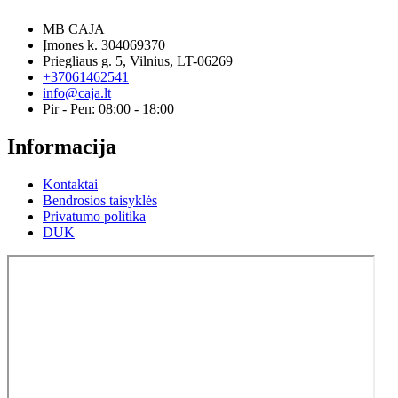
MB CAJA
Įmones k. 304069370
Priegliaus g. 5, Vilnius, LT-06269
+37061462541
info@caja.lt
Pir - Pen: 08:00 - 18:00
Informacija
Kontaktai
Bendrosios taisyklės
Privatumo politika
DUK