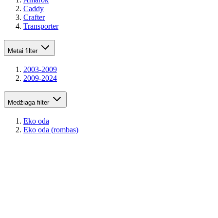
Caddy
Crafter
Transporter
Metai
filter
2003-2009
2009-2024
Medžiaga
filter
Eko oda
Eko oda (rombas)