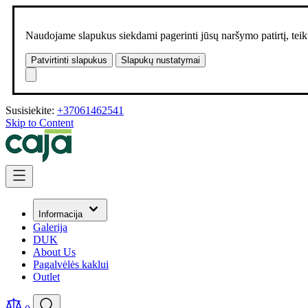
Naudojame slapukus siekdami pagerinti jūsų naršymo patirtį, teikt
Patvirtinti slapukus
Slapukų nustatymai
Susisiekite:
+37061462541
Skip to Content
Informacija
Galerija
DUK
About Us
Pagalvėlės kaklui
Outlet