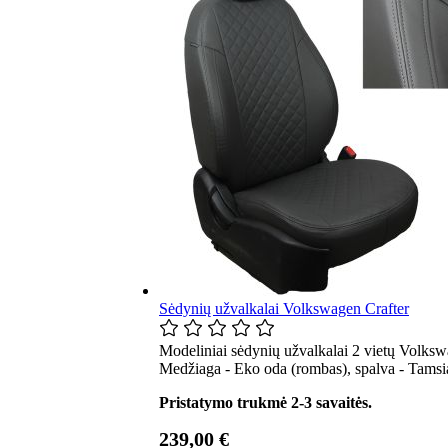
Sėdynių užvalkalai Volkswagen Crafter
Modeliniai sėdynių užvalkalai 2 vietų Volkswa
Medžiaga - Eko oda (rombas), spalva - Tamsia
Pristatymo trukmė 2-3 savaitės.
239,00 €