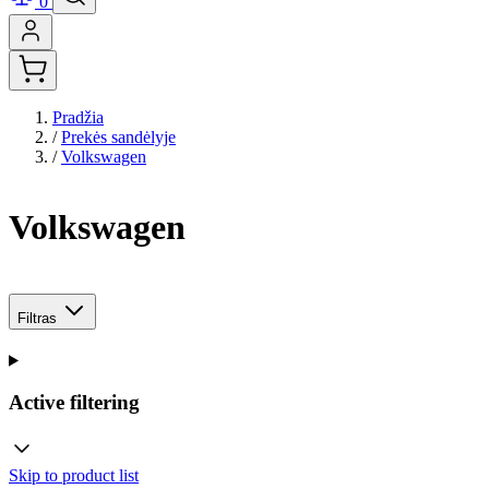
0
Pradžia
/
Prekės sandėlyje
/
Volkswagen
Volkswagen
Filtras
Active filtering
Skip to product list