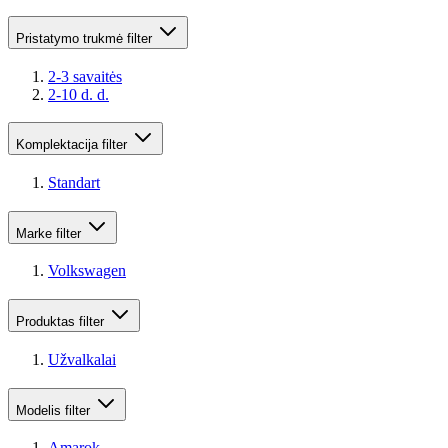
Pristatymo trukmė
filter
2-3 savaitės
2-10 d. d.
Komplektacija
filter
Standart
Marke
filter
Volkswagen
Produktas
filter
Užvalkalai
Modelis
filter
Amarok