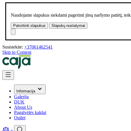
Naudojame slapukus siekdami pagerinti jūsų naršymo patirtį, teikt
Patvirtinti slapukus
Slapukų nustatymai
Susisiekite:
+37061462541
Skip to Content
Informacija
Galerija
DUK
About Us
Pagalvėlės kaklui
Outlet