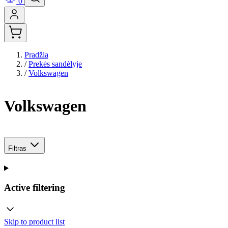
0
Pradžia
/
Prekės sandėlyje
/
Volkswagen
Volkswagen
Filtras
Active filtering
Skip to product list