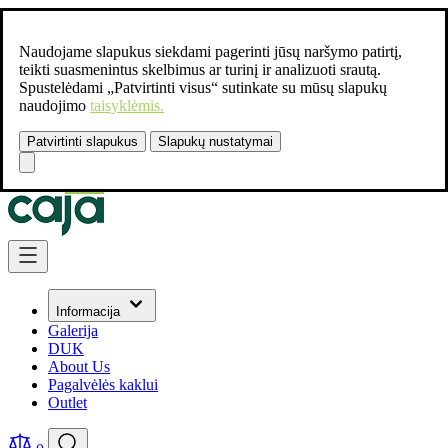
Naudojame slapukus siekdami pagerinti jūsų naršymo patirtį,
teikti suasmenintus skelbimus ar turinį ir analizuoti srautą.
Spustelėdami „Patvirtinti visus“ sutinkate su mūsų slapukų
naudojimo
taisyklėmis.
Patvirtinti slapukus
Slapukų nustatymai
Susisiekite:
+37061462541
Skip to Content
Informacija
Galerija
DUK
About Us
Pagalvėlės kaklui
Outlet