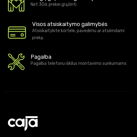
Net 30d. prekei grąžinti
Visos atsiskaitymo galimybės
Atsiskaitykite kortele, pavedimu ar atsiimdami
prekę.
Pagalba
Pagalba telefonu iškilus montavimo sunkumams