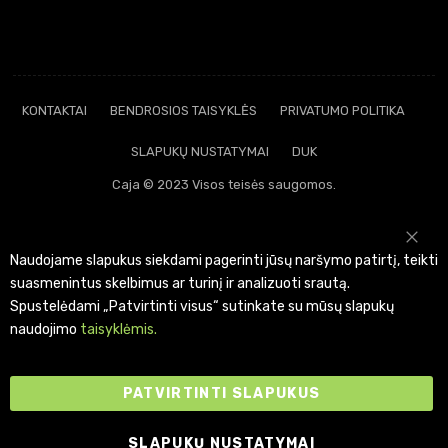
KONTAKTAI
BENDROSIOS TAISYKLĖS
PRIVATUMO POLITIKA
SLAPUKŲ NUSTATYMAI
DUK
Caja © 2023 Visos teisės saugomos.
CL
Naudojame slapukus siekdami pagerinti jūsų naršymo patirtį, teikti
suasmenintus skelbimus ar turinį ir analizuoti srautą.
Spustelėdami „Patvirtinti visus“ sutinkate su mūsų slapukų
naudojimo
taisyklėmis.
PATVIRTINTI SLAPUKUS
SLAPUKŲ NUSTATYMAI