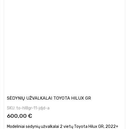
SĖDYNIŲ UŽVALKALAI TOYOTA HILUX GR
SKU
to-hl8gr-11-jdjd-a
600,00 €
Modeliniai sėdynių užvalkalai 2 vietų Toyota Hilux GR, 2022+