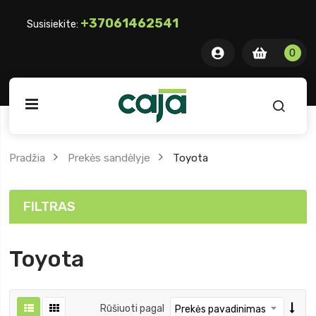
+37061462541
Susisiekite:
0 item
0
0
ite
Pradžia
Prekės sandėlyje
Toyota
FILTRAS
Toyota
Rūšiuoti pagal