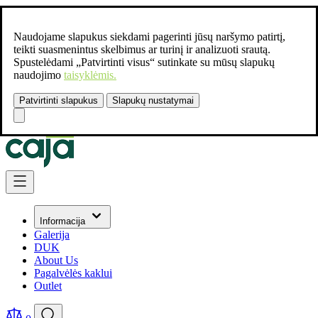
Naudojame slapukus siekdami pagerinti jūsų naršymo patirtį,
teikti suasmenintus skelbimus ar turinį ir analizuoti srautą.
Spustelėdami „Patvirtinti visus“ sutinkate su mūsų slapukų
naudojimo
taisyklėmis.
Patvirtinti slapukus
Slapukų nustatymai
Susisiekite:
+37061462541
Skip to Content
Informacija
Galerija
DUK
About Us
Pagalvėlės kaklui
Outlet