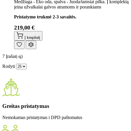
Medžiaga - Eko oda, spalva - Juoda/tamsiai pilka. Į komplektą
įeina užvalkalai galvos atramoms ir porankiams
Pristatymo trukmė 2-3 savaitės.
219,00 €
Į krepšelį
7
Įrašai(-ų)
Rodyti
Greitas pristatymas
Nemokamas pristatymas i DPD paštomatus