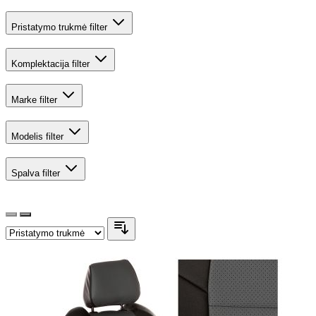
Pristatymo trukmė
filter
Komplektacija
filter
Marke
filter
Modelis
filter
Spalva
filter