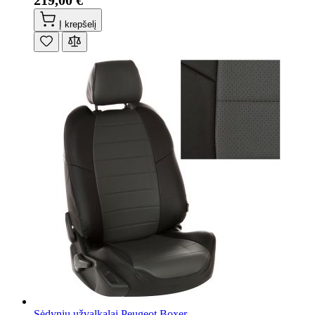
219,00 €
Į krepšelį
Sėdynių užvalkalai Peugeot Boxer