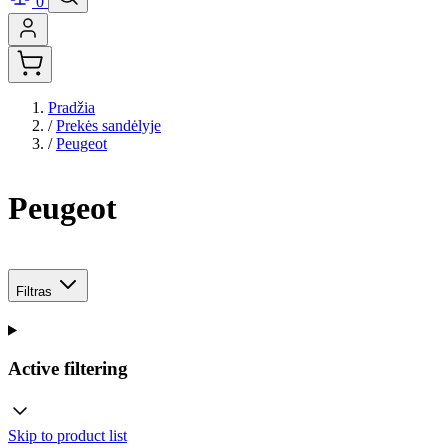
0
Pradžia
/
Prekės sandėlyje
/
Peugeot
Peugeot
Filtras
Active filtering
Skip to product list