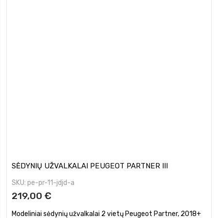
SĖDYNIŲ UŽVALKALAI PEUGEOT PARTNER III
SKU
pe-pr-11-jdjd-a
219,00 €
Modeliniai sėdynių užvalkalai 2 vietų Peugeot Partner, 2018+