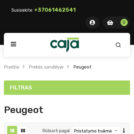
+37061462541
Susisiekite:
0 item
0
0
ite
Pradžia
Prekės sandėlyje
Peugeot
FILTRAS
Peugeot
Rūšiuoti pagal