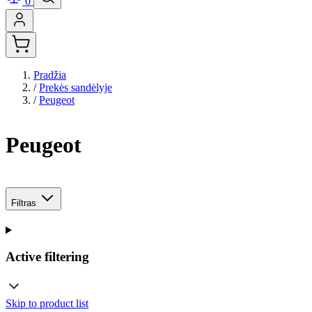
0
Pradžia
/
Prekės sandėlyje
/
Peugeot
Peugeot
Filtras
Active filtering
Skip to product list