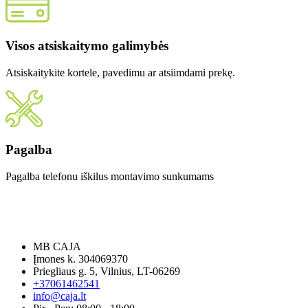
Visos atsiskaitymo galimybės
Atsiskaitykite kortele, pavedimu ar atsiimdami prekę.
Pagalba
Pagalba telefonu iškilus montavimo sunkumams
MB CAJA
Įmones k. 304069370
Priegliaus g. 5, Vilnius, LT-06269
+37061462541
info@caja.lt