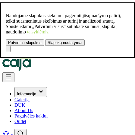
Naudojame slapukus siekdami pagerinti jūsų naršymo patirtį,
teikti suasmenintus skelbimus ar turinį ir analizuoti srautą.
Spustelėdami „Patvirtinti visus“ sutinkate su mūsų slapukų
naudojimo
taisyklėmis.
Patvirtinti slapukus
Slapukų nustatymai
Susisiekite:
+37061462541
Skip to Content
Informacija
Galerija
DUK
About Us
Pagalvėlės kaklui
Outlet