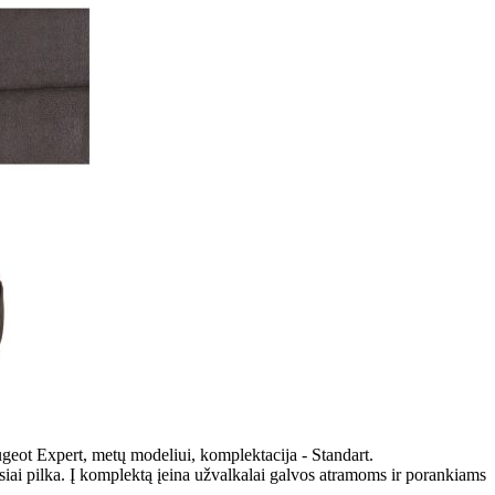
geot Expert, metų modeliui, komplektacija - Standart.
iai pilka. Į komplektą įeina užvalkalai galvos atramoms ir porankiams