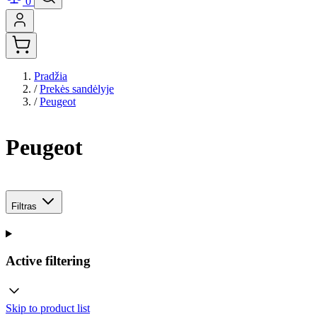
0
Pradžia
/
Prekės sandėlyje
/
Peugeot
Peugeot
Filtras
Active filtering
Skip to product list