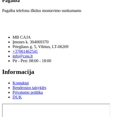
Pagalba
Pagalba telefonu iškilus montavimo sunkumams
MB CAJA
Įmones k. 304069370
Priegliaus g. 5, Vilnius, LT-06269
+37061462541
info@caja.lt
Pir - Pen: 08:00 - 18:00
Informacija
Kontaktai
Bendrosios taisyklės
Privatumo politika
DUK