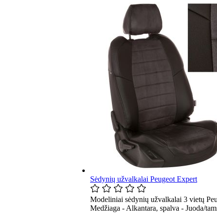
Sėdynių užvalkalai Peugeot Expert
Modeliniai sėdynių užvalkalai 3 vietų Peu
Medžiaga - Alkantara, spalva - Juoda/tams