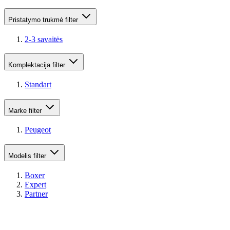
Pristatymo trukmė
filter
2-3 savaitės
Komplektacija
filter
Standart
Marke
filter
Peugeot
Modelis
filter
Boxer
Expert
Partner