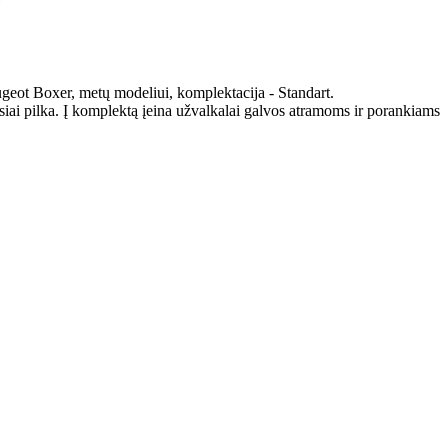
ugeot Boxer, metų modeliui, komplektacija - Standart.
iai pilka. Į komplektą įeina užvalkalai galvos atramoms ir porankiams