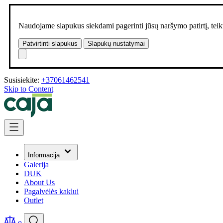
Naudojame slapukus siekdami pagerinti jūsų naršymo patirtį, teikt
Patvirtinti slapukus
Slapukų nustatymai
Susisiekite:
+37061462541
Skip to Content
Informacija
Galerija
DUK
About Us
Pagalvėlės kaklui
Outlet