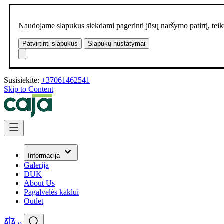
Naudojame slapukus siekdami pagerinti jūsų naršymo patirtį, teikt
Patvirtinti slapukus
Slapukų nustatymai
Susisiekite:
+37061462541
Skip to Content
Informacija
Galerija
DUK
About Us
Pagalvėlės kaklui
Outlet