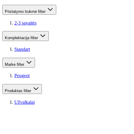
Pristatymo trukmė
filter
2-3 savaitės
Komplektacija
filter
Standart
Marke
filter
Peugeot
Produktas
filter
Užvalkalai