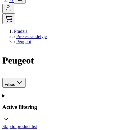
0
Pradžia
/
Prekės sandėlyje
/
Peugeot
Peugeot
Filtras
Active filtering
Skip to product list