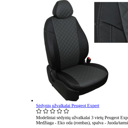
Sėdynių užvalkalai Peugeot Expert
Modeliniai sėdynių užvalkalai 3 vietų Peugeot Exp
Medžiaga - Eko oda (rombas), spalva - Juoda/tamsi