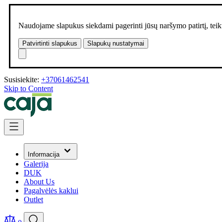
Naudojame slapukus siekdami pagerinti jūsų naršymo patirtį, teikt
Patvirtinti slapukus
Slapukų nustatymai
Susisiekite:
+37061462541
Skip to Content
Informacija
Galerija
DUK
About Us
Pagalvėlės kaklui
Outlet