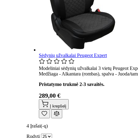
Sėdynių užvalkalai Peugeot Expert
Modeliniai sėdynių užvalkalai 3 vietų Peugeot Exp
Medžiaga - Alkantara (rombas), spalva - Juoda/tams
Pristatymo trukmė 2-3 savaitės.
289,00 €
Į krepšelį
4
Įrašai(-ų)
Rodyti