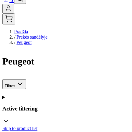
0
Pradžia
/
Prekės sandėlyje
/
Peugeot
Peugeot
Filtras
Active filtering
Skip to product list