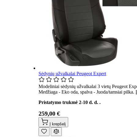
Sėdynių užvalkalai Peugeot Expert
Modeliniai sėdynių užvalkalai 3 vietų Peugeot Exp
Medžiaga - Eko oda, spalva - Juoda/tamsiai pilka. 
Pristatymo trukmė 2-10 d. d. .
259,00 €
Į krepšelį