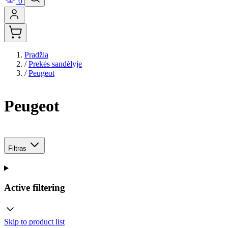
0
Pradžia
/
Prekės sandėlyje
/
Peugeot
Peugeot
Filtras
Active filtering
Skip to product list