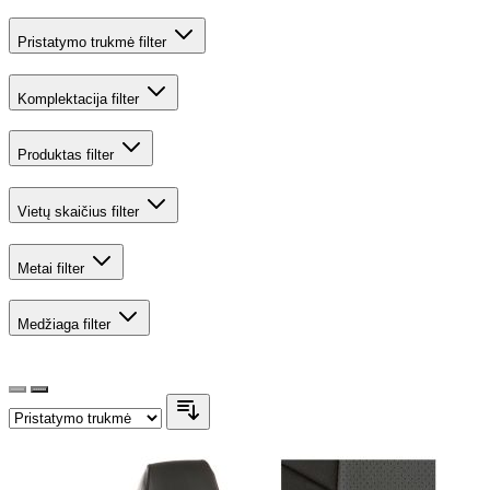
Pristatymo trukmė
filter
Komplektacija
filter
Produktas
filter
Vietų skaičius
filter
Metai
filter
Medžiaga
filter