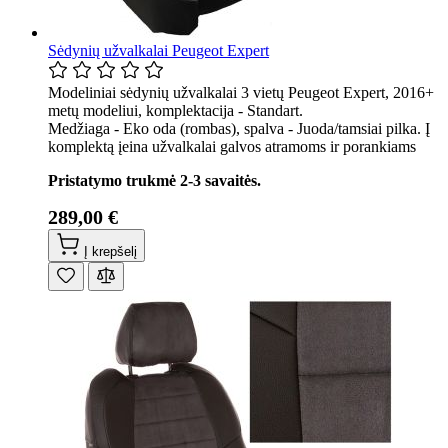
Sėdynių užvalkalai Peugeot Expert
Modeliniai sėdynių užvalkalai 3 vietų Peugeot Expert, 2016+
metų modeliui, komplektacija - Standart.
Medžiaga - Eko oda (rombas), spalva - Juoda/tamsiai pilka. Į
komplektą įeina užvalkalai galvos atramoms ir porankiams
Pristatymo trukmė 2-3 savaitės.
289,00 €
Į krepšelį