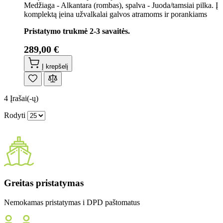
Medžiaga - Alkantara (rombas), spalva - Juoda/tamsiai pilka. Į
komplektą įeina užvalkalai galvos atramoms ir porankiams
Pristatymo trukmė 2-3 savaitės.
289,00 €
Į krepšelį
4
Įrašai(-ų)
Rodyti
Greitas pristatymas
Nemokamas pristatymas i DPD paštomatus