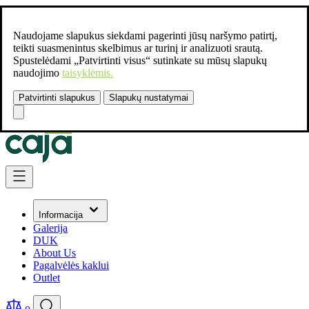
Naudojame slapukus siekdami pagerinti jūsų naršymo patirtį,
teikti suasmenintus skelbimus ar turinį ir analizuoti srautą.
Spustelėdami „Patvirtinti visus“ sutinkate su mūsų slapukų
naudojimo
taisyklėmis.
Patvirtinti slapukus
Slapukų nustatymai
Susisiekite:
+37061462541
Skip to Content
Informacija
Galerija
DUK
About Us
Pagalvėlės kaklui
Outlet