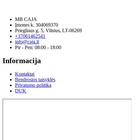
MB CAJA
Įmones k. 304069370
Priegliaus g. 5, Vilnius, LT-06269
+37061462541
info@caja.lt
Pir - Pen: 08:00 - 18:00
Informacija
Kontaktai
Bendrosios taisyklės
Privatumo politika
DUK