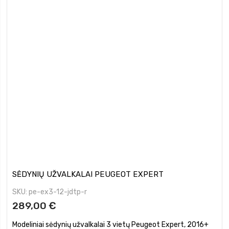
SĖDYNIŲ UŽVALKALAI PEUGEOT EXPERT
SKU
pe-ex3-12-jdtp-r
289,00 €
Modeliniai sėdynių užvalkalai 3 vietų Peugeot Expert, 2016+