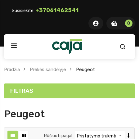
+37061462541
Susisiekite:
0 item
0
0
ite
Pradžia
Prekės sandėlyje
Peugeot
FILTRAS
Peugeot
Rūšiuoti pagal