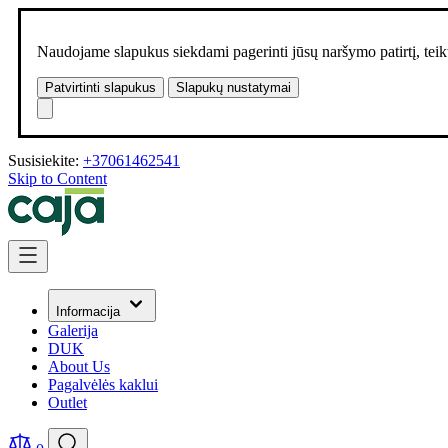
Naudojame slapukus siekdami pagerinti jūsų naršymo patirtį, teikt
Patvirtinti slapukus
Slapukų nustatymai
Susisiekite:
+37061462541
Skip to Content
Informacija
Galerija
DUK
About Us
Pagalvėlės kaklui
Outlet