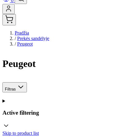
0
Pradžia
/
Prekės sandėlyje
/
Peugeot
Peugeot
Filtras
Active filtering
Skip to product list