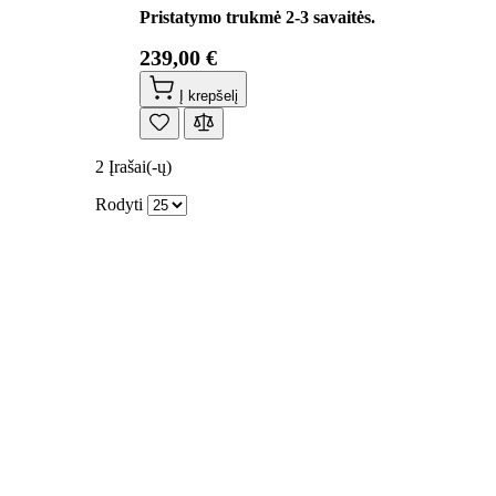
Pristatymo trukmė 2-3 savaitės.
239,00 €
Į krepšelį
2
Įrašai(-ų)
Rodyti