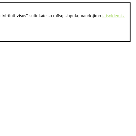
Patvirtinti visus“ sutinkate su mūsų slapukų naudojimo
taisyklėmis.