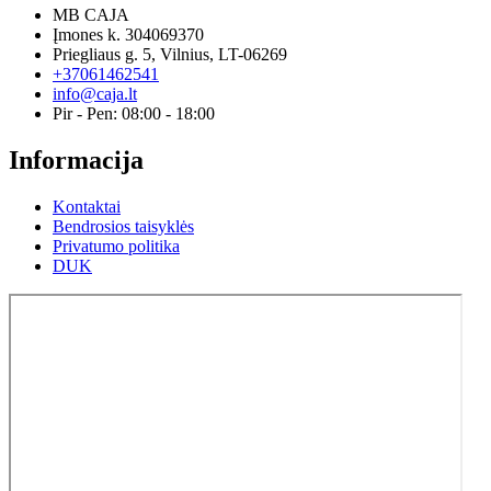
MB CAJA
Įmones k. 304069370
Priegliaus g. 5, Vilnius, LT-06269
+37061462541
info@caja.lt
Pir - Pen: 08:00 - 18:00
Informacija
Kontaktai
Bendrosios taisyklės
Privatumo politika
DUK