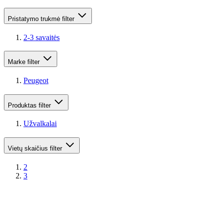
Pristatymo trukmė
filter
2-3 savaitės
Marke
filter
Peugeot
Produktas
filter
Užvalkalai
Vietų skaičius
filter
2
3