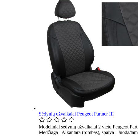
Sėdynių užvalkalai Peugeot Partner III
Modeliniai sėdynių užvalkalai 2 vietų Peugeot Part
Medžiaga - Alkantara (rombas), spalva - Juoda/tams