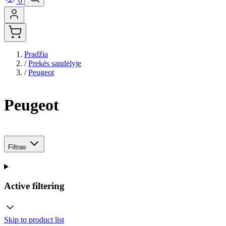
0
Pradžia
/
Prekės sandėlyje
/
Peugeot
Peugeot
Filtras
Active filtering
Skip to product list