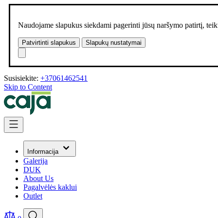
Naudojame slapukus siekdami pagerinti jūsų naršymo patirtį, teikt
Patvirtinti slapukus
Slapukų nustatymai
Susisiekite:
+37061462541
Skip to Content
Informacija
Galerija
DUK
About Us
Pagalvėlės kaklui
Outlet