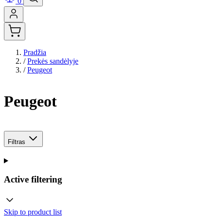
0
Pradžia
/
Prekės sandėlyje
/
Peugeot
Peugeot
Filtras
Active filtering
Skip to product list