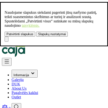
Naudojame slapukus siekdami pagerinti jūsų naršymo patirtį,
teikti suasmenintus skelbimus ar turinį ir analizuoti srautą.
Spustelėdami „Patvirtinti visus“ sutinkate su mūsų slapukų
naudojimo
taisyklėmis.
Patvirtinti slapukus
Slapukų nustatymai
Susisiekite:
+37061462541
Skip to Content
Informacija
Galerija
DUK
About Us
Pagalvėlės kaklui
Outlet