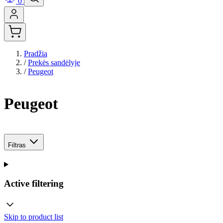
0
Pradžia
/
Prekės sandėlyje
/
Peugeot
Peugeot
Filtras
Active filtering
Skip to product list