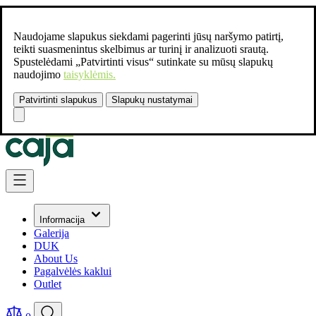
Naudojame slapukus siekdami pagerinti jūsų naršymo patirtį,
teikti suasmenintus skelbimus ar turinį ir analizuoti srautą.
Spustelėdami „Patvirtinti visus“ sutinkate su mūsų slapukų
naudojimo
taisyklėmis.
Patvirtinti slapukus
Slapukų nustatymai
Susisiekite:
+37061462541
Skip to Content
Informacija
Galerija
DUK
About Us
Pagalvėlės kaklui
Outlet