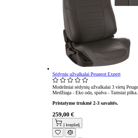
Sėdynių užvalkalai Peugeot Expert
Modeliniai sėdynių užvalkalai 3 vietų Peuge
Medžiaga - Eko oda, spalva - Tamsiai pilka.
Pristatymo trukmė 2-3 savaitės.
259,00 €
Į krepšelį