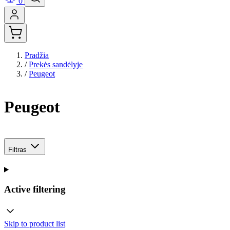
0
Pradžia
/
Prekės sandėlyje
/
Peugeot
Peugeot
Filtras
Active filtering
Skip to product list