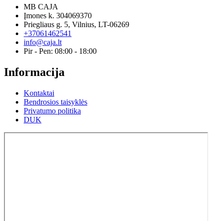
MB CAJA
Įmones k. 304069370
Priegliaus g. 5, Vilnius, LT-06269
+37061462541
info@caja.lt
Pir - Pen: 08:00 - 18:00
Informacija
Kontaktai
Bendrosios taisyklės
Privatumo politika
DUK