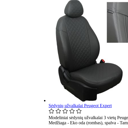
Sėdynių užvalkalai Peugeot Expert
Modeliniai sėdynių užvalkalai 3 vietų Peuge
Medžiaga - Eko oda (rombas), spalva - Tams