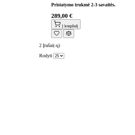
Pristatymo trukmė 2-3 savaitės.
289,00 €
Į krepšelį
2
Įrašai(-ų)
Rodyti