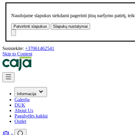
Naudojame slapukus siekdami pagerinti jūsų naršymo patirtį, teikt
Patvirtinti slapukus
Slapukų nustatymai
Susisiekite:
+37061462541
Skip to Content
Informacija
Galerija
DUK
About Us
Pagalvėlės kaklui
Outlet