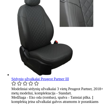
Sėdynių užvalkalai Peugeot Partner III
Modeliniai sėdynių užvalkalai 3 vietų Peugeot Partner, 2018+
metų modeliui, komplektacija - Standart.
Medžiaga - Eko oda (rombas), spalva - Tamsiai pilka. Į
komplektą įeina užvalkalai galvos atramoms ir porankiams