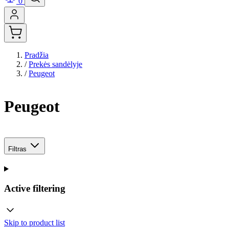
0
Pradžia
/
Prekės sandėlyje
/
Peugeot
Peugeot
Filtras
Active filtering
Skip to product list