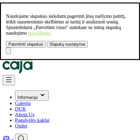
Naudojame slapukus siekdami pagerinti jūsų naršymo patirtį,
teikti suasmenintus skelbimus ar turinį ir analizuoti srautą.
Spustelėdami „Patvirtinti visus“ sutinkate su mūsų slapukų
naudojimo
taisyklėmis.
Patvirtinti slapukus
Slapukų nustatymai
Susisiekite:
+37061462541
Skip to Content
Informacija
Galerija
DUK
About Us
Pagalvėlės kaklui
Outlet