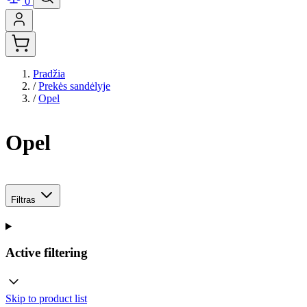
0
Pradžia
/
Prekės sandėlyje
/
Opel
Opel
Filtras
Active filtering
Skip to product list