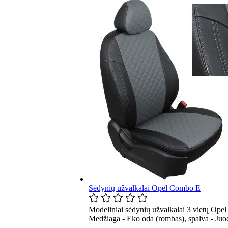
Sėdynių užvalkalai Opel Combo E
Modeliniai sėdynių užvalkalai 3 vietų Ope
Medžiaga - Eko oda (rombas), spalva - Juod