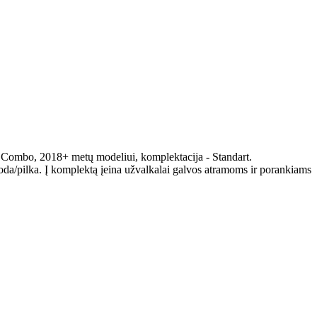
l Combo, 2018+ metų modeliui, komplektacija - Standart.
oda/pilka. Į komplektą įeina užvalkalai galvos atramoms ir porankiams