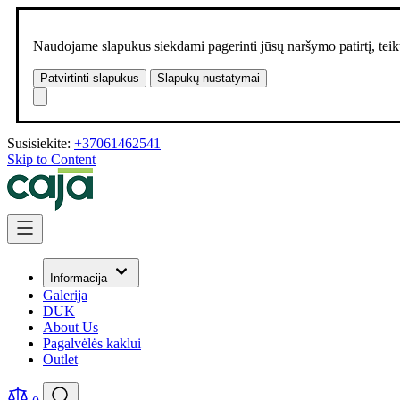
Naudojame slapukus siekdami pagerinti jūsų naršymo patirtį, teikt
Patvirtinti slapukus
Slapukų nustatymai
Susisiekite:
+37061462541
Skip to Content
Informacija
Galerija
DUK
About Us
Pagalvėlės kaklui
Outlet