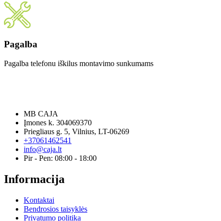
Pagalba
Pagalba telefonu iškilus montavimo sunkumams
MB CAJA
Įmones k. 304069370
Priegliaus g. 5, Vilnius, LT-06269
+37061462541
info@caja.lt
Pir - Pen: 08:00 - 18:00
Informacija
Kontaktai
Bendrosios taisyklės
Privatumo politika