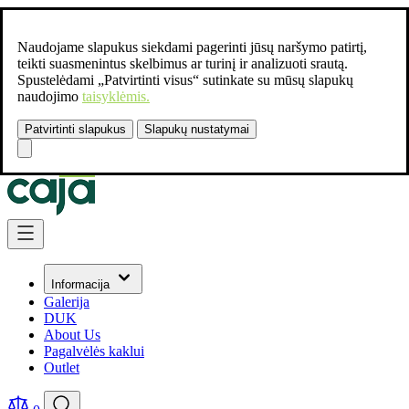
Naudojame slapukus siekdami pagerinti jūsų naršymo patirtį,
teikti suasmenintus skelbimus ar turinį ir analizuoti srautą.
Spustelėdami „Patvirtinti visus“ sutinkate su mūsų slapukų
naudojimo
taisyklėmis.
Patvirtinti slapukus
Slapukų nustatymai
Susisiekite:
+37061462541
Skip to Content
Informacija
Galerija
DUK
About Us
Pagalvėlės kaklui
Outlet