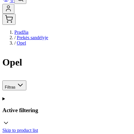
0
Pradžia
/
Prekės sandėlyje
/
Opel
Opel
Filtras
Active filtering
Skip to product list