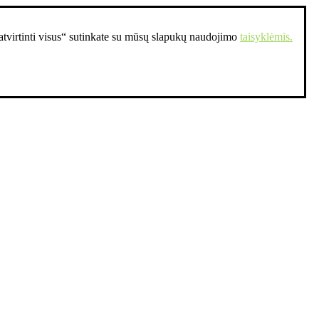
Patvirtinti visus“ sutinkate su mūsų slapukų naudojimo
taisyklėmis.