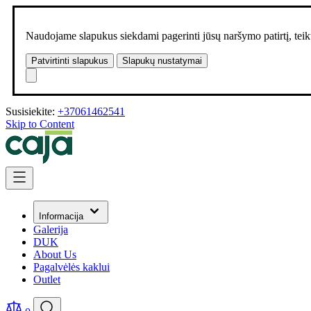
Naudojame slapukus siekdami pagerinti jūsų naršymo patirtį, teikt
Patvirtinti slapukus
Slapukų nustatymai
Susisiekite:
+37061462541
Skip to Content
Informacija
Galerija
DUK
About Us
Pagalvėlės kaklui
Outlet