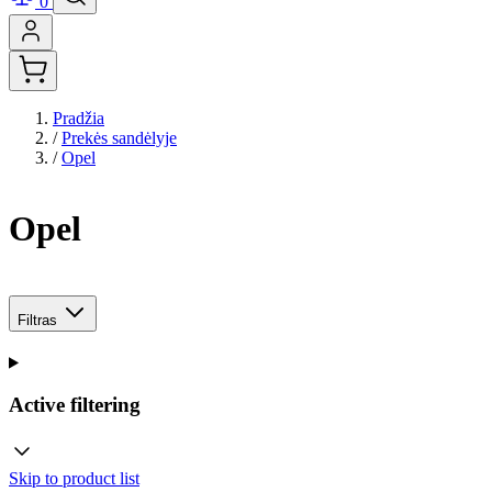
0
Pradžia
/
Prekės sandėlyje
/
Opel
Opel
Filtras
Active filtering
Skip to product list