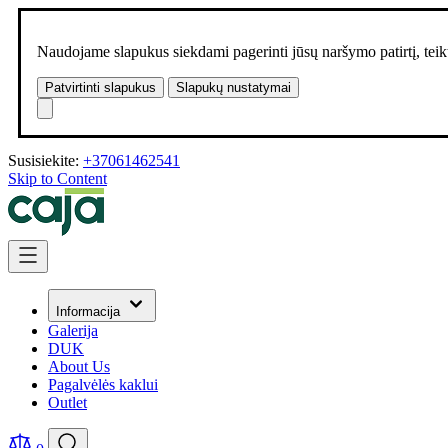
Naudojame slapukus siekdami pagerinti jūsų naršymo patirtį, teikt
Patvirtinti slapukus
Slapukų nustatymai
Susisiekite:
+37061462541
Skip to Content
Informacija
Galerija
DUK
About Us
Pagalvėlės kaklui
Outlet