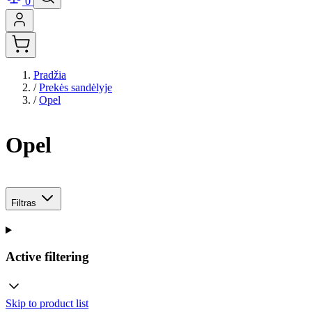
0
Pradžia
/
Prekės sandėlyje
/
Opel
Opel
Filtras
Active filtering
Skip to product list