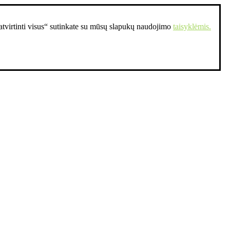
Patvirtinti visus“ sutinkate su mūsų slapukų naudojimo
taisyklėmis.