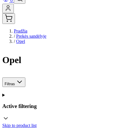
0
Pradžia
/
Prekės sandėlyje
/
Opel
Opel
Filtras
Active filtering
Skip to product list