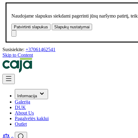
Naudojame slapukus siekdami pagerinti jūsų naršymo patirtį, teikt
Patvirtinti slapukus
Slapukų nustatymai
Susisiekite:
+37061462541
Skip to Content
Informacija
Galerija
DUK
About Us
Pagalvėlės kaklui
Outlet