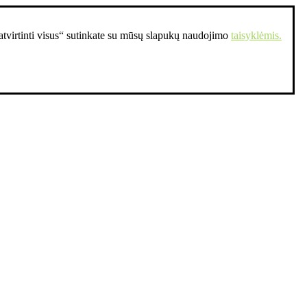
Patvirtinti visus“ sutinkate su mūsų slapukų naudojimo
taisyklėmis.