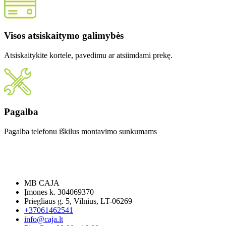
Visos atsiskaitymo galimybės
Atsiskaitykite kortele, pavedimu ar atsiimdami prekę.
Pagalba
Pagalba telefonu iškilus montavimo sunkumams
MB CAJA
Įmones k. 304069370
Priegliaus g. 5, Vilnius, LT-06269
+37061462541
info@caja.lt