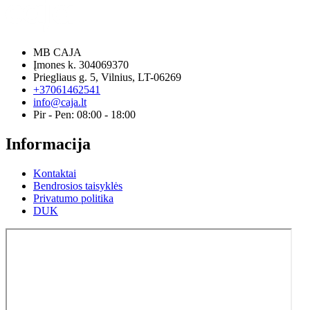
MB CAJA
Įmones k. 304069370
Priegliaus g. 5, Vilnius, LT-06269
+37061462541
info@caja.lt
Pir - Pen: 08:00 - 18:00
Informacija
Kontaktai
Bendrosios taisyklės
Privatumo politika
DUK