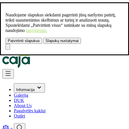
Naudojame slapukus siekdami pagerinti jūsų naršymo patirtį,
teikti suasmenintus skelbimus ar turinį ir analizuoti srautą.
Spustelėdami „Patvirtinti visus“ sutinkate su mūsų slapukų
naudojimo
taisyklėmis.
Patvirtinti slapukus
Slapukų nustatymai
Susisiekite:
+37061462541
Skip to Content
Informacija
Galerija
DUK
About Us
Pagalvėlės kaklui
Outlet