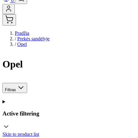
0
Pradžia
/
Prekės sandėlyje
/
Opel
Opel
Filtras
Active filtering
Skip to product list