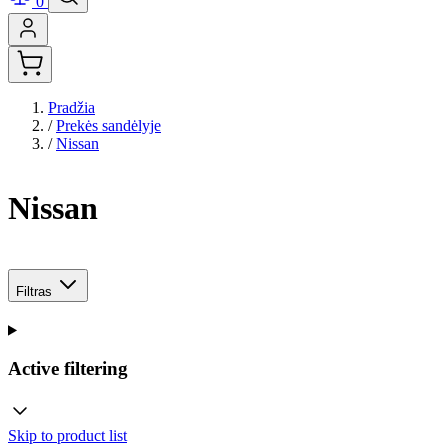
0
Pradžia
/
Prekės sandėlyje
/
Nissan
Nissan
Filtras
Active filtering
Skip to product list