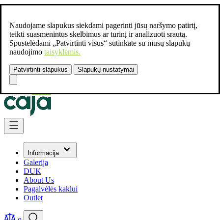
Naudojame slapukus siekdami pagerinti jūsų naršymo patirtį,
teikti suasmenintus skelbimus ar turinį ir analizuoti srautą.
Spustelėdami „Patvirtinti visus“ sutinkate su mūsų slapukų
naudojimo
taisyklėmis.
Patvirtinti slapukus
Slapukų nustatymai
Susisiekite:
+37061462541
Skip to Content
Informacija
Galerija
DUK
About Us
Pagalvėlės kaklui
Outlet