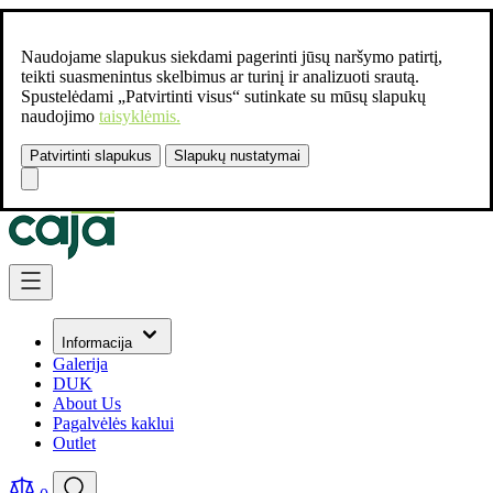
Naudojame slapukus siekdami pagerinti jūsų naršymo patirtį,
teikti suasmenintus skelbimus ar turinį ir analizuoti srautą.
Spustelėdami „Patvirtinti visus“ sutinkate su mūsų slapukų
naudojimo
taisyklėmis.
Patvirtinti slapukus
Slapukų nustatymai
Susisiekite:
+37061462541
Skip to Content
Informacija
Galerija
DUK
About Us
Pagalvėlės kaklui
Outlet