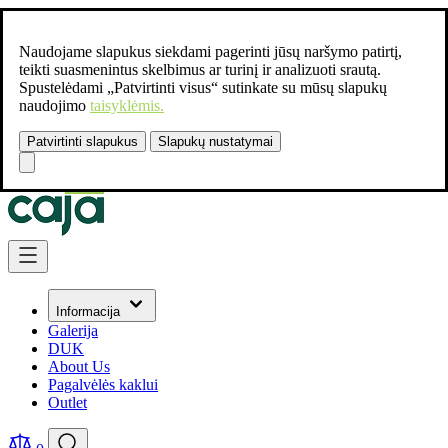
Naudojame slapukus siekdami pagerinti jūsų naršymo patirtį,
teikti suasmenintus skelbimus ar turinį ir analizuoti srautą.
Spustelėdami „Patvirtinti visus“ sutinkate su mūsų slapukų
naudojimo
taisyklėmis.
Patvirtinti slapukus
Slapukų nustatymai
Susisiekite:
+37061462541
Skip to Content
Informacija
Galerija
DUK
About Us
Pagalvėlės kaklui
Outlet