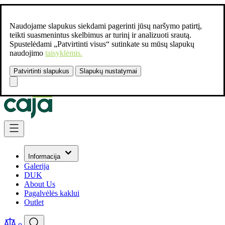
Naudojame slapukus siekdami pagerinti jūsų naršymo patirtį,
teikti suasmenintus skelbimus ar turinį ir analizuoti srautą.
Spustelėdami „Patvirtinti visus“ sutinkate su mūsų slapukų
naudojimo
taisyklėmis.
Patvirtinti slapukus
Slapukų nustatymai
Susisiekite:
+37061462541
Skip to Content
Informacija
Galerija
DUK
About Us
Pagalvėlės kaklui
Outlet