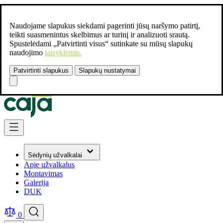
Naudojame slapukus siekdami pagerinti jūsų naršymo patirtį,
teikti suasmenintus skelbimus ar turinį ir analizuoti srautą.
Spustelėdami „Patvirtinti visus“ sutinkate su mūsų slapukų
naudojimo
taisyklėmis.
Patvirtinti slapukus
Slapukų nustatymai
Susisiekite:
+37061462541
Skip to Content
Sėdynių užvalkalai
Apie užvalkalus
Montavimas
Galerija
DUK
0