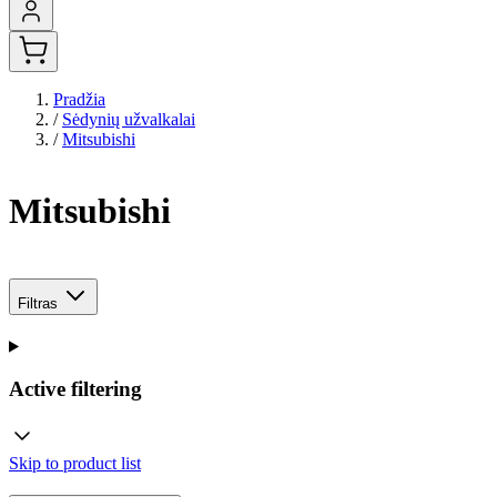
Pradžia
/
Sėdynių užvalkalai
/
Mitsubishi
Mitsubishi
Filtras
Active filtering
Skip to product list