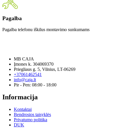
Pagalba
Pagalba telefonu iškilus montavimo sunkumams
MB CAJA
Įmones k. 304069370
Priegliaus g. 5, Vilnius, LT-06269
+37061462541
info@caja.lt
Pir - Pen: 08:00 - 18:00
Informacija
Kontaktai
Bendrosios taisyklės
Privatumo politika
DUK