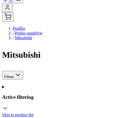
0
Pradžia
/
Prekės sandėlyje
/
Mitsubishi
Mitsubishi
Filtras
Active filtering
Skip to product list