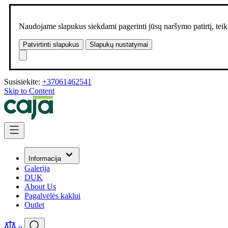
Naudojame slapukus siekdami pagerinti jūsų naršymo patirtį, teikt
Patvirtinti slapukus
Slapukų nustatymai
Susisiekite:
+37061462541
Skip to Content
Informacija
Galerija
DUK
About Us
Pagalvėlės kaklui
Outlet