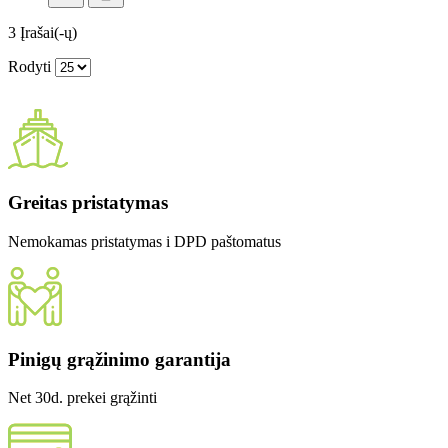
3
Įrašai(-ų)
Rodyti
Greitas pristatymas
Nemokamas pristatymas i DPD paštomatus
Pinigų grąžinimo garantija
Net 30d. prekei grąžinti