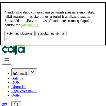
Naudojame slapukus siekdami pagerinti jūsų naršymo patirtį,
teikti suasmenintus skelbimus ar turinį ir analizuoti srautą.
Spustelėdami „Patvirtinti visus“ sutinkate su mūsų slapukų
naudojimo
taisyklėmis.
Patvirtinti slapukus
Slapukų nustatymai
Susisiekite:
+37061462541
Skip to Content
Informacija
Galerija
DUK
About Us
Pagalvėlės kaklui
Outlet