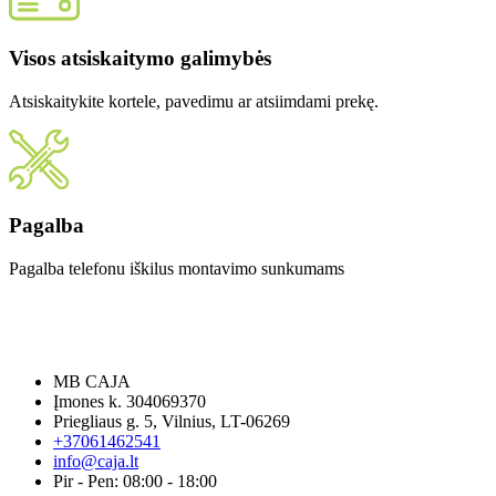
Visos atsiskaitymo galimybės
Atsiskaitykite kortele, pavedimu ar atsiimdami prekę.
Pagalba
Pagalba telefonu iškilus montavimo sunkumams
MB CAJA
Įmones k. 304069370
Priegliaus g. 5, Vilnius, LT-06269
+37061462541
info@caja.lt
Pir - Pen: 08:00 - 18:00