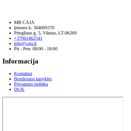
MB CAJA
Įmones k. 304069370
Priegliaus g. 5, Vilnius, LT-06269
+37061462541
info@caja.lt
Pir - Pen: 08:00 - 18:00
Informacija
Kontaktai
Bendrosios taisyklės
Privatumo politika
DUK