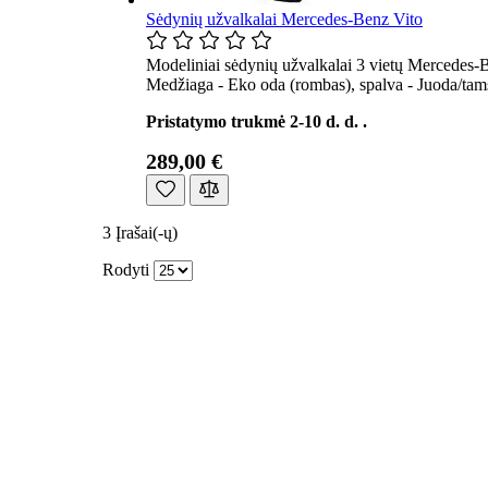
Sėdynių užvalkalai Mercedes-Benz Vito
Modeliniai sėdynių užvalkalai 3 vietų Mercedes-B
Medžiaga - Eko oda (rombas), spalva - Juoda/tams
Pristatymo trukmė 2-10 d. d. .
289,00 €
3
Įrašai(-ų)
Rodyti