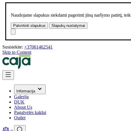
Naudojame slapukus siekdami pagerinti jūsų naršymo patirtį, teikt
Patvirtinti slapukus
Slapukų nustatymai
Susisiekite:
+37061462541
Skip to Content
Informacija
Galerija
DUK
About Us
Pagalvėlės kaklui
Outlet