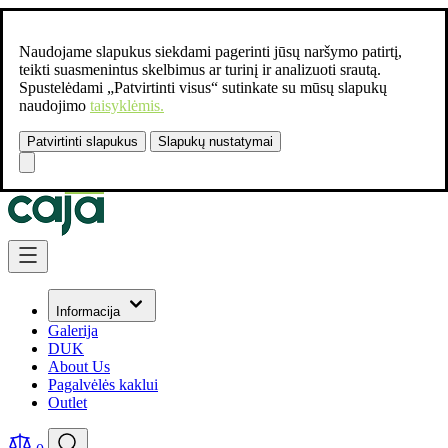
Naudojame slapukus siekdami pagerinti jūsų naršymo patirtį,
teikti suasmenintus skelbimus ar turinį ir analizuoti srautą.
Spustelėdami „Patvirtinti visus“ sutinkate su mūsų slapukų
naudojimo
taisyklėmis.
Patvirtinti slapukus
Slapukų nustatymai
Susisiekite:
+37061462541
Skip to Content
Informacija
Galerija
DUK
About Us
Pagalvėlės kaklui
Outlet