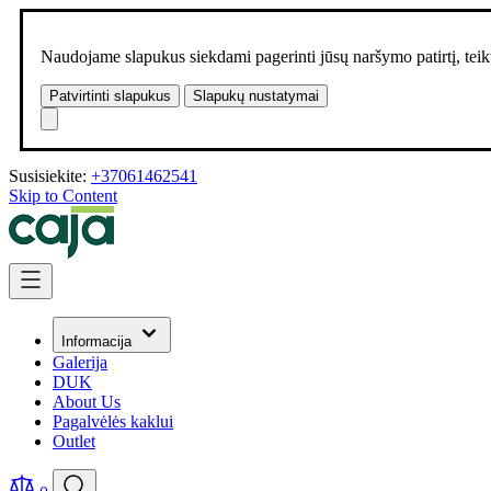
Naudojame slapukus siekdami pagerinti jūsų naršymo patirtį, teikt
Patvirtinti slapukus
Slapukų nustatymai
Susisiekite:
+37061462541
Skip to Content
Informacija
Galerija
DUK
About Us
Pagalvėlės kaklui
Outlet