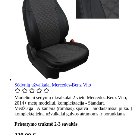
Sėdynių užvalkalai Mercedes-Benz Vito
Modeliniai sėdynių užvalkalai 2 vietų Mercedes-Benz Vito,
2014+ metų modeliui, komplektacija - Standart.
Medžiaga - Alkantara (rombas), spalva - Juoda/tamsiai pilka. Į
komplektą įeina užvalkalai galvos atramoms ir porankiams
Pristatymo trukmė 2-3 savaitės.