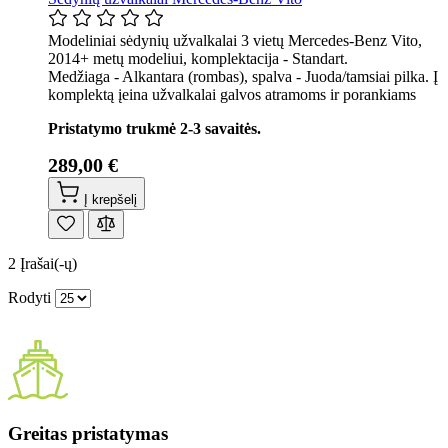
Modeliniai sėdynių užvalkalai 3 vietų Mercedes-Benz Vito,
2014+ metų modeliui, komplektacija - Standart.
Medžiaga - Alkantara (rombas), spalva - Juoda/tamsiai pilka. Į
komplektą įeina užvalkalai galvos atramoms ir porankiams
Pristatymo trukmė 2-3 savaitės.
289,00 €
Į krepšelį
2
Įrašai(-ų)
Rodyti
Greitas pristatymas