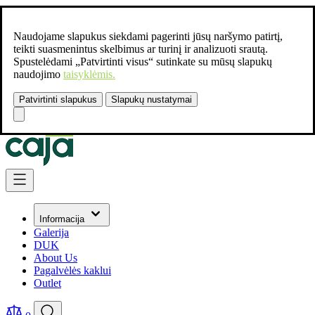
Naudojame slapukus siekdami pagerinti jūsų naršymo patirtį,
teikti suasmenintus skelbimus ar turinį ir analizuoti srautą.
Spustelėdami „Patvirtinti visus“ sutinkate su mūsų slapukų
naudojimo
taisyklėmis.
Patvirtinti slapukus
Slapukų nustatymai
Susisiekite:
+37061462541
Skip to Content
Informacija
Galerija
DUK
About Us
Pagalvėlės kaklui
Outlet