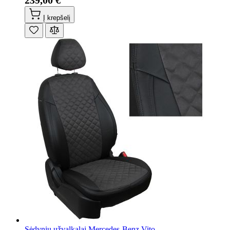
239,00 €
Į krepšelį
Sėdynių užvalkalai Mercedes-Benz Vito