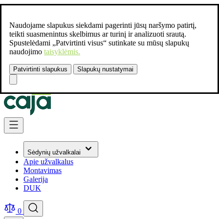
Naudojame slapukus siekdami pagerinti jūsų naršymo patirtį,
teikti suasmenintus skelbimus ar turinį ir analizuoti srautą.
Spustelėdami „Patvirtinti visus“ sutinkate su mūsų slapukų
naudojimo
taisyklėmis.
Patvirtinti slapukus
Slapukų nustatymai
Susisiekite:
+37061462541
Skip to Content
Sėdynių užvalkalai
Apie užvalkalus
Montavimas
Galerija
DUK
0