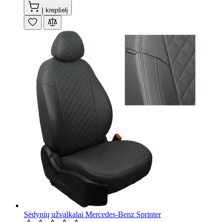
Į krepšelį
Sėdynių užvalkalai Mercedes-Benz Sprinter