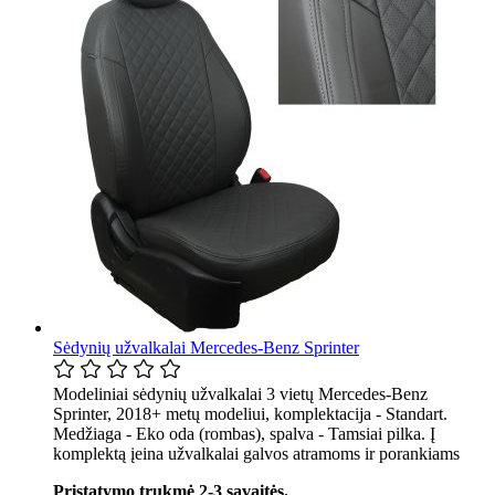
Sėdynių užvalkalai Mercedes-Benz Sprinter
Modeliniai sėdynių užvalkalai 3 vietų Mercedes-Benz
Sprinter, 2018+ metų modeliui, komplektacija - Standart.
Medžiaga - Eko oda (rombas), spalva - Tamsiai pilka. Į
komplektą įeina užvalkalai galvos atramoms ir porankiams
Pristatymo trukmė 2-3 savaitės.