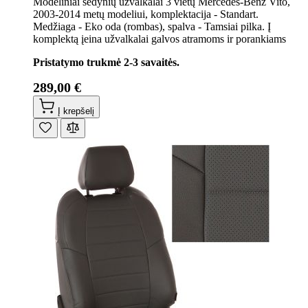
Modeliniai sėdynių užvalkalai 3 vietų Mercedes-Benz Vito,
2003-2014 metų modeliui, komplektacija - Standart.
Medžiaga - Eko oda (rombas), spalva - Tamsiai pilka. Į
komplektą įeina užvalkalai galvos atramoms ir porankiams
Pristatymo trukmė 2-3 savaitės.
289,00 €
Į krepšelį