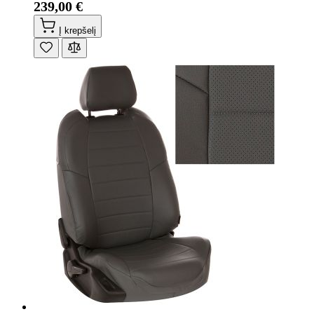
239,00 €
Į krepšelį