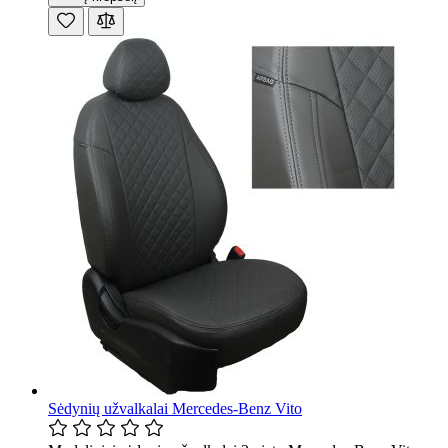
Sėdynių užvalkalai Mercedes-Benz Vito