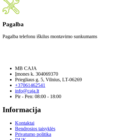
Pagalba
Pagalba telefonu iškilus montavimo sunkumams
MB CAJA
Įmones k. 304069370
Priegliaus g. 5, Vilnius, LT-06269
+37061462541
info@caja.lt
Pir - Pen: 08:00 - 18:00
Informacija
Kontaktai
Bendrosios taisyklės
Privatumo politika
DUK