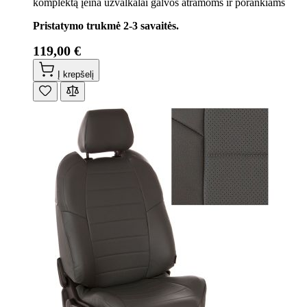
komplektą įeina užvalkalai galvos atramoms ir porankiams
Pristatymo trukmė 2-3 savaitės.
119,00 €
Į krepšelį