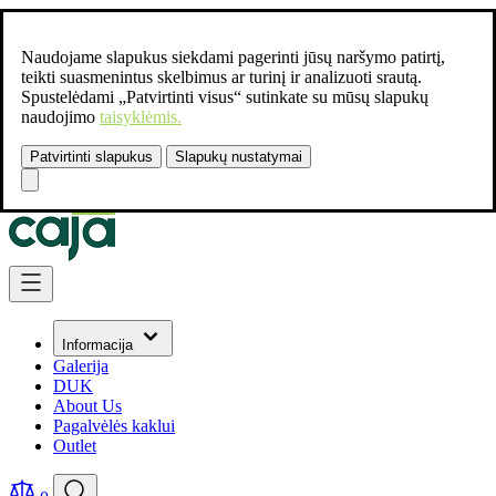
Naudojame slapukus siekdami pagerinti jūsų naršymo patirtį,
teikti suasmenintus skelbimus ar turinį ir analizuoti srautą.
Spustelėdami „Patvirtinti visus“ sutinkate su mūsų slapukų
naudojimo
taisyklėmis.
Patvirtinti slapukus
Slapukų nustatymai
Susisiekite:
+37061462541
Skip to Content
Informacija
Galerija
DUK
About Us
Pagalvėlės kaklui
Outlet