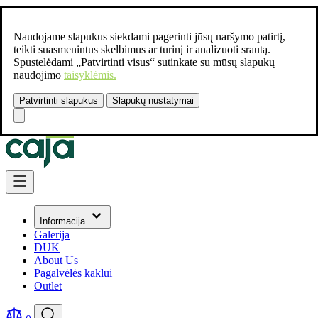
Naudojame slapukus siekdami pagerinti jūsų naršymo patirtį,
teikti suasmenintus skelbimus ar turinį ir analizuoti srautą.
Spustelėdami „Patvirtinti visus“ sutinkate su mūsų slapukų
naudojimo
taisyklėmis.
Patvirtinti slapukus
Slapukų nustatymai
Susisiekite:
+37061462541
Skip to Content
Informacija
Galerija
DUK
About Us
Pagalvėlės kaklui
Outlet