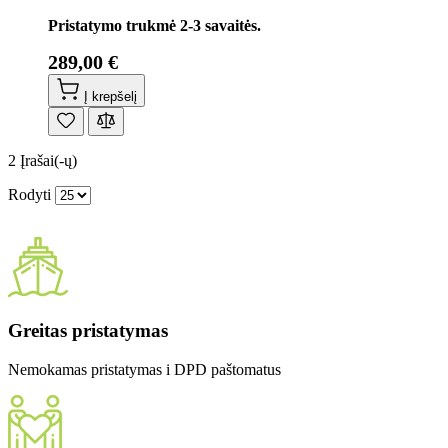
Pristatymo trukmė 2-3 savaitės.
289,00 €
Į krepšelį
2
Įrašai(-ų)
Rodyti
Greitas pristatymas
Nemokamas pristatymas i DPD paštomatus