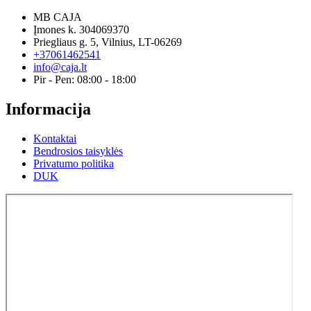
MB CAJA
Įmones k. 304069370
Priegliaus g. 5, Vilnius, LT-06269
+37061462541
info@caja.lt
Pir - Pen: 08:00 - 18:00
Informacija
Kontaktai
Bendrosios taisyklės
Privatumo politika
DUK