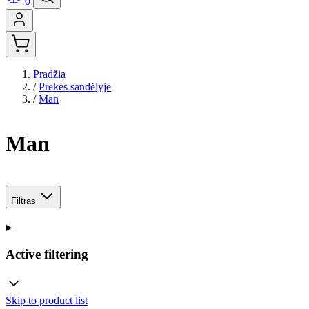
0
Pradžia
/
Prekės sandėlyje
/
Man
Man
Filtras
Active filtering
Skip to product list