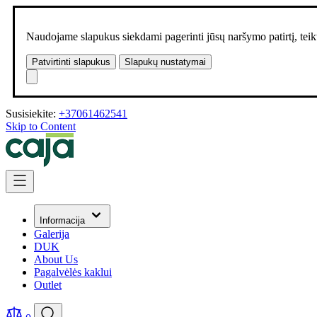
Naudojame slapukus siekdami pagerinti jūsų naršymo patirtį, teikt
Patvirtinti slapukus
Slapukų nustatymai
Susisiekite:
+37061462541
Skip to Content
Informacija
Galerija
DUK
About Us
Pagalvėlės kaklui
Outlet