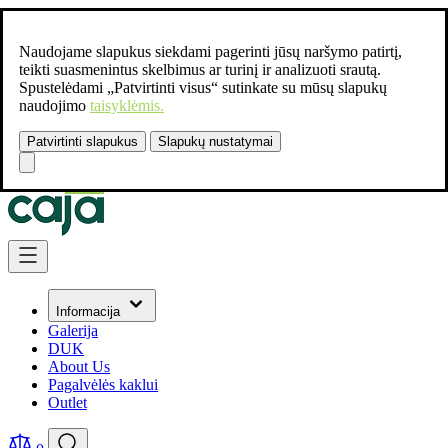
Naudojame slapukus siekdami pagerinti jūsų naršymo patirtį,
teikti suasmenintus skelbimus ar turinį ir analizuoti srautą.
Spustelėdami „Patvirtinti visus“ sutinkate su mūsų slapukų
naudojimo
taisyklėmis.
Patvirtinti slapukus
Slapukų nustatymai
Susisiekite:
+37061462541
Skip to Content
Informacija
Galerija
DUK
About Us
Pagalvėlės kaklui
Outlet