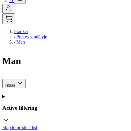
0
Pradžia
/
Prekės sandėlyje
/
Man
Man
Filtras
Active filtering
Skip to product list