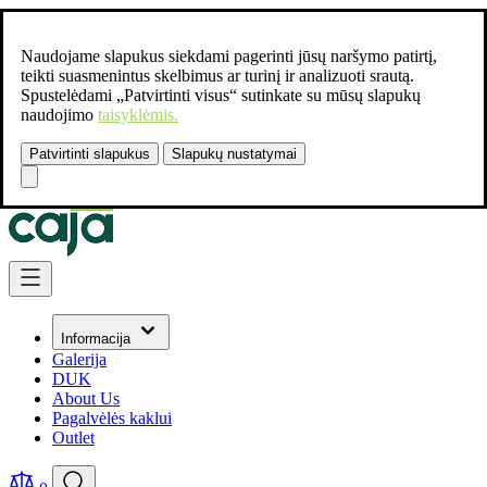
Naudojame slapukus siekdami pagerinti jūsų naršymo patirtį,
teikti suasmenintus skelbimus ar turinį ir analizuoti srautą.
Spustelėdami „Patvirtinti visus“ sutinkate su mūsų slapukų
naudojimo
taisyklėmis.
Patvirtinti slapukus
Slapukų nustatymai
Susisiekite:
+37061462541
Skip to Content
Informacija
Galerija
DUK
About Us
Pagalvėlės kaklui
Outlet