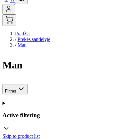
0
Pradžia
/
Prekės sandėlyje
/
Man
Man
Filtras
Active filtering
Skip to product list