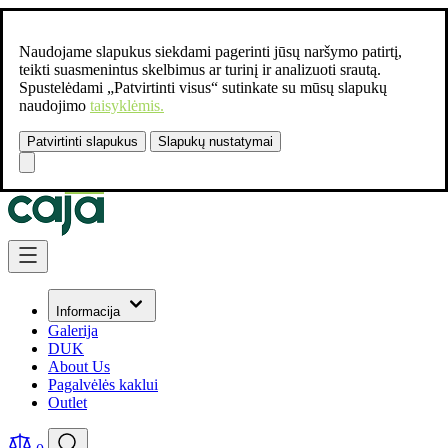
Naudojame slapukus siekdami pagerinti jūsų naršymo patirtį,
teikti suasmenintus skelbimus ar turinį ir analizuoti srautą.
Spustelėdami „Patvirtinti visus“ sutinkate su mūsų slapukų
naudojimo
taisyklėmis.
Patvirtinti slapukus
Slapukų nustatymai
Susisiekite:
+37061462541
Skip to Content
Informacija
Galerija
DUK
About Us
Pagalvėlės kaklui
Outlet