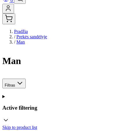
0
Pradžia
/
Prekės sandėlyje
/
Man
Man
Filtras
Active filtering
Skip to product list