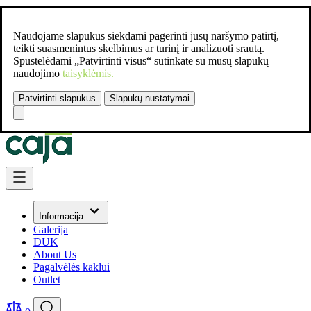
Naudojame slapukus siekdami pagerinti jūsų naršymo patirtį,
teikti suasmenintus skelbimus ar turinį ir analizuoti srautą.
Spustelėdami „Patvirtinti visus“ sutinkate su mūsų slapukų
naudojimo
taisyklėmis.
Patvirtinti slapukus
Slapukų nustatymai
Susisiekite:
+37061462541
Skip to Content
Informacija
Galerija
DUK
About Us
Pagalvėlės kaklui
Outlet