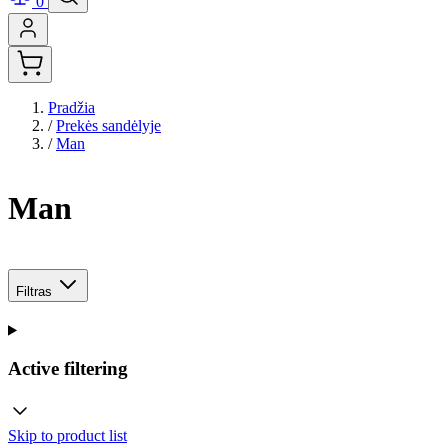
0
Pradžia
/
Prekės sandėlyje
/
Man
Man
Filtras
Active filtering
Skip to product list