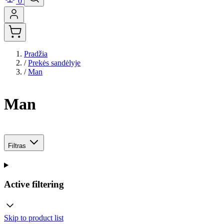
0
Pradžia
/
Prekės sandėlyje
/
Man
Man
Filtras
Active filtering
Skip to product list