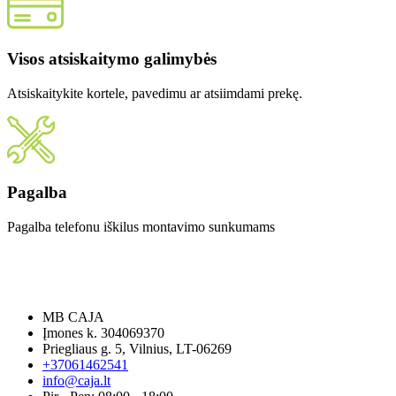
Visos atsiskaitymo galimybės
Atsiskaitykite kortele, pavedimu ar atsiimdami prekę.
Pagalba
Pagalba telefonu iškilus montavimo sunkumams
MB CAJA
Įmones k. 304069370
Priegliaus g. 5, Vilnius, LT-06269
+37061462541
info@caja.lt