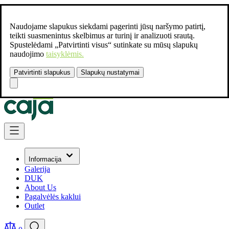
Naudojame slapukus siekdami pagerinti jūsų naršymo patirtį,
teikti suasmenintus skelbimus ar turinį ir analizuoti srautą.
Spustelėdami „Patvirtinti visus“ sutinkate su mūsų slapukų
naudojimo
taisyklėmis.
Patvirtinti slapukus
Slapukų nustatymai
Susisiekite:
+37061462541
Skip to Content
Informacija
Galerija
DUK
About Us
Pagalvėlės kaklui
Outlet