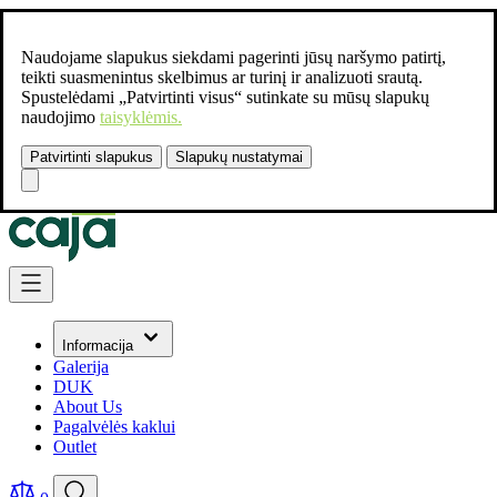
Naudojame slapukus siekdami pagerinti jūsų naršymo patirtį,
teikti suasmenintus skelbimus ar turinį ir analizuoti srautą.
Spustelėdami „Patvirtinti visus“ sutinkate su mūsų slapukų
naudojimo
taisyklėmis.
Patvirtinti slapukus
Slapukų nustatymai
Susisiekite:
+37061462541
Skip to Content
Informacija
Galerija
DUK
About Us
Pagalvėlės kaklui
Outlet