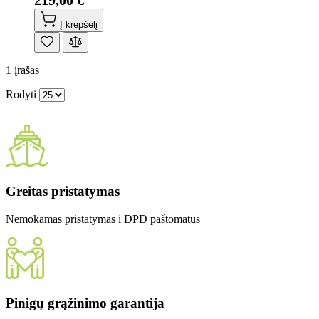
219,00 €
Į krepšelį
1
įrašas
Rodyti
Greitas pristatymas
Nemokamas pristatymas i DPD paštomatus
Pinigų grąžinimo garantija