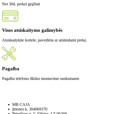
Net 30d. prekei grąžinti
Visos atsiskaitymo galimybės
Atsiskaitykite kortele, pavedimu ar atsiimdami prekę.
Pagalba
Pagalba telefonu iškilus montavimo sunkumams
MB CAJA
Įmones k. 304069370
Priegliaus g. 5, Vilnius, LT-06269