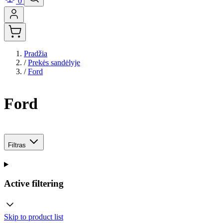
0
Pradžia
/
Prekės sandėlyje
/
Ford
Ford
Filtras
Active filtering
Skip to product list